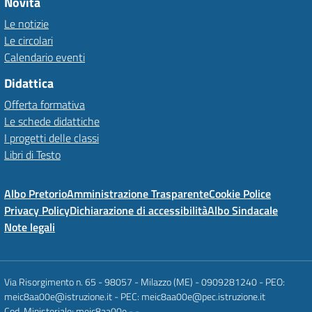
Novità
Le notizie
Le circolari
Calendario eventi
Didattica
Offerta formativa
Le schede didattiche
I progetti delle classi
Libri di Testo
Albo Pretorio
Amministrazione Trasparente
Cookie Police
Privacy Policy
Dichiarazione di accessibilità
Albo Sindacale
Note legali
Via Risorgimento n. 65 - 98057 - Milazzo (ME) - 0909281240 - PEO:
meic8aa00e@istruzione.it - PEC: meic8aa00e@pec.istruzione.it
Cod. Ministeriale: meic8aa00e - -